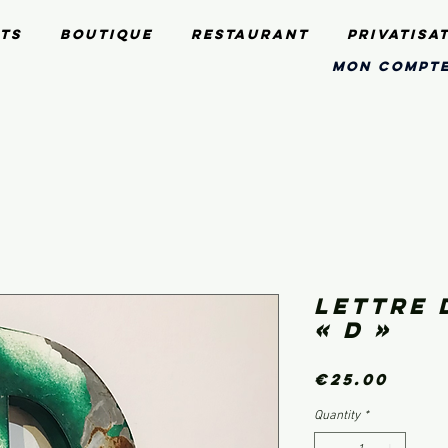
ts
Boutique
Restaurant
Privatisa
mon compt
Lettre 
« D »
Pric
€25.00
Quantity
*