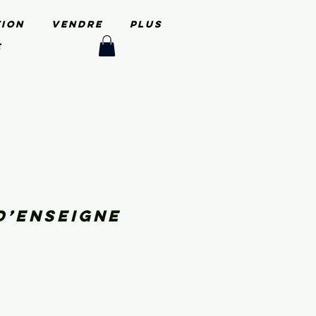
tion
Vendre
PLUS
e
d’enseigne
e